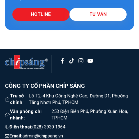
HOTLINE
TƯ VẤN
CÔNG TY CỔ PHẦN CHÍP SÁNG
Trụ sở
Lô T2-4 Khu Công Nghệ Cao, Đường D1, Phường
chính:
Tăng Nhơn Phú, TP.HCM
Văn phòng chi
253 Điện Biên Phủ, Phường Xuân Hòa,
nhánh:
TP.HCM
Điện thoại:
(028) 3930 1964
Email:
admin@chipsang.vn