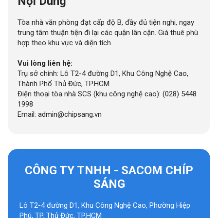
Nội Dung
Tòa nhà văn phòng đạt cấp độ B, đầy đủ tiện nghi, ngay
trung tâm thuận tiện đi lại các quận lân cận. Giá thuê phù
hợp theo khu vực và diện tích.
Vui lòng liên hệ:
Trụ sở chính: Lô T2-4 đường D1, Khu Công Nghệ Cao,
Thành Phố Thủ Đức, TP.HCM
Điện thoại tòa nhà SCS (khu công nghệ cao): (028) 5448
1998
Email: admin@chipsang.vn
CÔNG TY TNHH - SACOM CHÍP
SÁNG
Lô T2-4 đường D1, Khu Công Nghệ Cao, Phường Hiệp
Phú, TP. Thủ Đức, TP.HCM